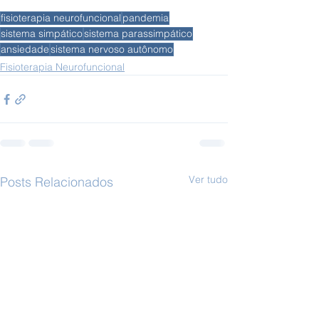
fisioterapia neurofuncional
pandemia
sistema simpático
sistema parassimpático
ansiedade
sistema nervoso autônomo
Fisioterapia Neurofuncional
Ver tudo
Posts Relacionados