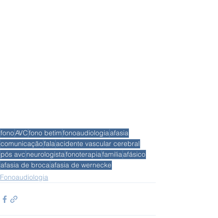
fono
AVC
fono betim
fonoaudiologia
afasia
comunicação
fala
acidente vascular cerebral
pós avc
neurologista
fonoterapia
familia
afásico
afasia de broca
afasia de wernecke
Fonoaudiologia