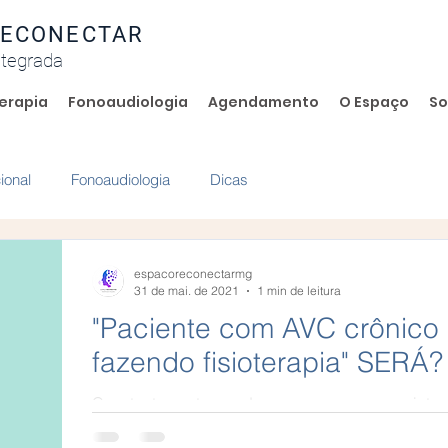
RECONECTAR
ntegrada
terapia
Fonoaudiologia
Agendamento
O Espaço
So
ional
Fonoaudiologia
Dicas
espacoreconectarmg
31 de mai. de 2021
1 min de leitura
"Paciente com AVC crônico
fazendo fisioterapia" SERÁ?
Constantemente nos deparamos com a seguinte a
crônico não melhora fazendo fisioterapia” Você s