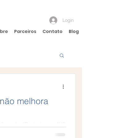
Login
bre
Parceiros
Contato
Blog
 não melhora
firmação: “Paciente com AVC
abia que essa...